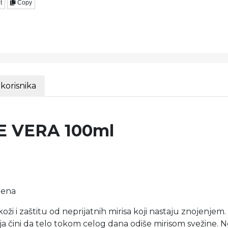
t
Copy
 korisnika
 VERA 100ml
bena
 koži i zaštitu od neprijatnih mirisa koji nastaju znojenje
čini da telo tokom celog dana odiše mirisom svežine. Ne 