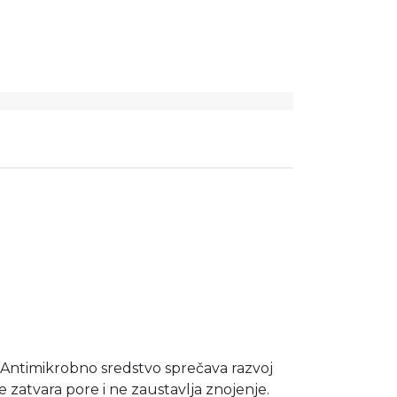
m. Antimikrobno sredstvo sprečava razvoj
zatvara pore i ne zaustavlja znojenje.