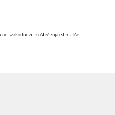
žu od svakodnevnih oštećenja i stimuliše