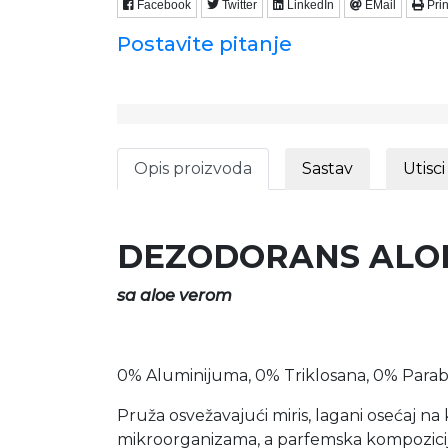
Facebook
Twitter
LinkedIn
EMail
Prin
Postavite pitanje
Opis proizvoda
Sastav
Utisci
DEZODORANS ALOE
sa aloe verom
0% Aluminijuma, 0% Triklosana, 0% Para
Pruža osvežavajući miris, lagani osećaj na
mikroorganizama, a parfemska kompozicija 