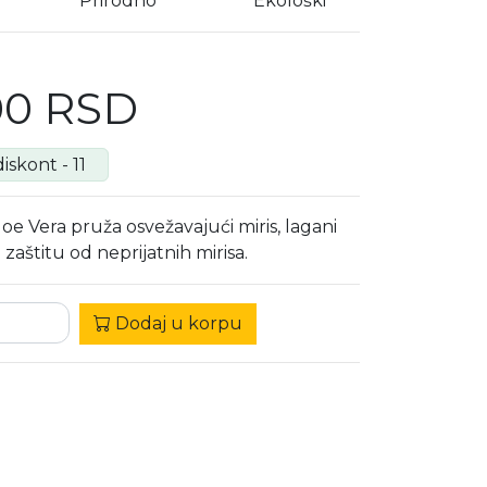
Prirodno
Ekološki
00 RSD
iskont - 11
e Vera pruža osvežavajući miris, lagani
i zaštitu od neprijatnih mirisa.
Dodaj u korpu