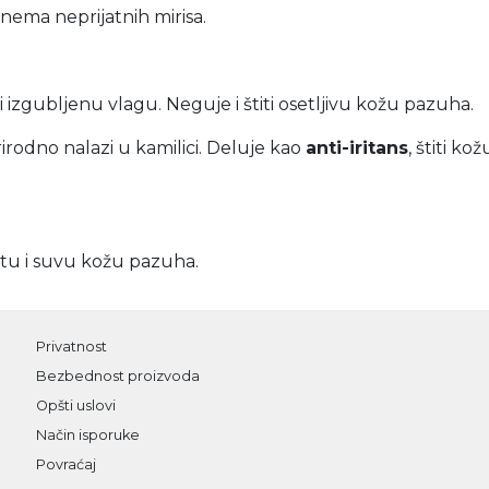
nema neprijatnih mirisa.
ti izgubljenu vlagu.
Neguje i štiti osetljivu kožu pazuha.
prirodno nalazi u kamilici. Deluje kao
anti-iritans
,
štiti ko
tu i suvu kožu pazuha.
Privatnost
Bezbednost proizvoda
Opšti uslovi
Način isporuke
Povraćaj