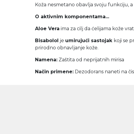
Koža nesmetano obavlja svoju funkciju, a 
O aktivnim komponentama...
Aloe Vera
ima za cilj da ćelijama kože vra
Bisabolol
je
umirujući sastojak
koji se 
prirodno obnavljanje kože.
Namena:
Zaštita od neprijatnih mirisa
Način primene:
Dezodorans naneti na čis