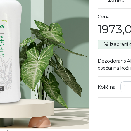
Zdravo
Cena:
1973,
Izabrani d
Dezodorans Alo
osećaj na koži 
Količina: