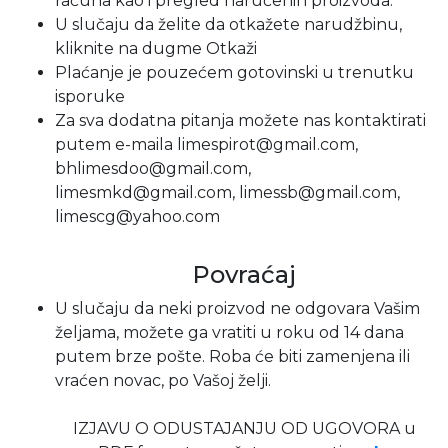
računa kao i pregled naručenih proizvoda.
U slučaju da želite da otkažete narudžbinu,
kliknite na dugme Otkaži
Plaćanje je pouzećem gotovinski u trenutku
isporuke
Za sva dodatna pitanja možete nas kontaktirati
putem e-maila limespirot@gmail.com,
bhlimesdoo@gmail.com,
limesmkd@gmail.com, limessb@gmail.com,
limescg@yahoo.com
Povraćaj
U slučaju da neki proizvod ne odgovara Vašim
željama, možete ga vratiti u roku od 14 dana
putem brze pošte. Roba će biti zamenjena ili
vraćen novac, po Vašoj želji.
IZJAVU O ODUSTAJANJU OD UGOVORA u