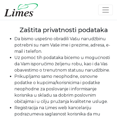
Zaštita privatnosti podataka
Da bismo uspešno obradili Vašu narudžbinu
potrebni su nam Vaše ime i prezime, adresa, e-
mail i telefon.
Uz pomoć tih podataka bićemo u mogućnosti
da Vam isporučimo željenu robu, kao i da Vas
obavestimo o trenutnom statusu narudžbine.
Prikupljamo samo neophodne, osnovne
podatke o kupcima/korisnicima i podatke
neophodne za poslovanje i informisanje
korisnika u skladu sa dobrim poslovnim
običajima i u cilju pružanja kvalitetne usluge.
Registracija na Limes web kancelariju
podrazumeva saglasnost korisnika da mu