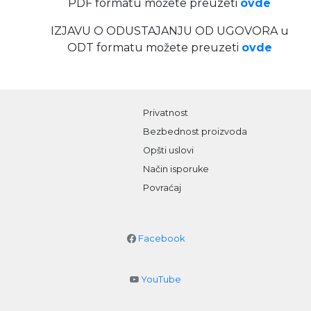
PDF formatu možete preuzeti
ovde
IZJAVU O ODUSTAJANJU OD UGOVORA u
ODT formatu možete preuzeti
ovde
Privatnost
Bezbednost proizvoda
Opšti uslovi
Način isporuke
Povraćaj
Facebook
YouTube