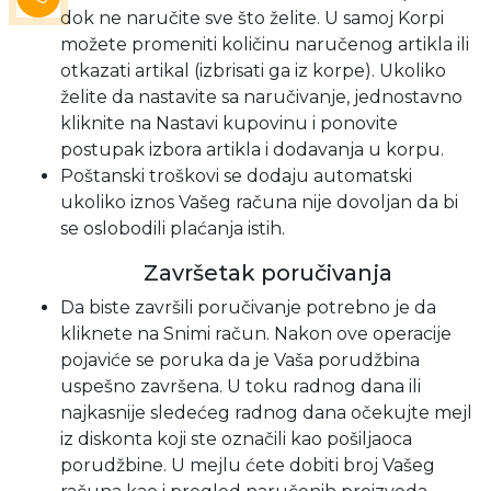
dok ne naručite sve što želite. U samoj Korpi
možete promeniti količinu naručenog artikla ili
otkazati artikal (izbrisati ga iz korpe). Ukoliko
želite da nastavite sa naručivanje, jednostavno
kliknite na Nastavi kupovinu i ponovite
postupak izbora artikla i dodavanja u korpu.
Poštanski troškovi se dodaju automatski
ukoliko iznos Vašeg računa nije dovoljan da bi
se oslobodili plaćanja istih.
Završetak poručivanja
Da biste završili poručivanje potrebno je da
kliknete na Snimi račun. Nakon ove operacije
pojaviće se poruka da je Vaša porudžbina
uspešno završena. U toku radnog dana ili
najkasnije sledećeg radnog dana očekujte mejl
iz diskonta koji ste označili kao pošiljaoca
porudžbine. U mejlu ćete dobiti broj Vašeg