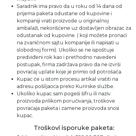
Saradnik ima pravo da u roku od 14 dana od
prijema paketa odustane od kupovine i
kompaniji vrati proizvode u originalnoj
ambalaži, nekorišćene uz dostavljen obrazac za
odustanak od kupovine. ( koji možete pronaći
na zvaničnom sajtu kompanije ili napisati u
slobodnoj formi). Ukoliko se ne ispoštuje
predviđeni rok kao i prethodno navedeni
postupak, firma zadržava pravo da ne izvrši
povraćaj uplate koje je primio od potrošača.
Kupac će u istom procesu artikal vratiti na
adresu pošiljaoca preko Kurirske službe.
Ukoliko kupac sam pogeši šifru ili naziv
proizvoda prilikom poručivanja, troškove
povraćaja paketa i zamene proizvoda snosi
kupac.
Troškovi isporuke paketa: