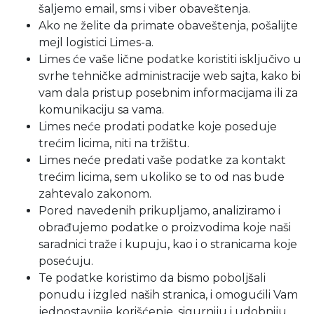
šaljemo email, sms i viber obaveštenja.
Ako ne želite da primate obaveštenja, pošalijte
mejl logistici Limes-a.
Limes će vaše lične podatke koristiti isključivo u
svrhe tehničke administracije web sajta, kako bi
vam dala pristup posebnim informacijama ili za
komunikaciju sa vama.
Limes neće prodati podatke koje poseduje
trećim licima, niti na tržištu.
Limes neće predati vaše podatke za kontakt
trećim licima, sem ukoliko se to od nas bude
zahtevalo zakonom.
Pored navedenih prikupljamo, analiziramo i
obrađujemo podatke o proizvodima koje naši
saradnici traže i kupuju, kao i o stranicama koje
posećuju.
Te podatke koristimo da bismo poboljšali
ponudu i izgled naših stranica, i omogućili Vam
jednostavnije korišćenje, sigurniju i udobniju