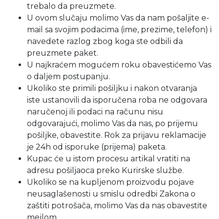
trebalo da preuzmete.
U ovom slučaju molimo Vas da nam pošaljite e-
mail sa svojim podacima (ime, prezime, telefon) i
navedete razlog zbog koga ste odbili da
preuzmete paket.
U najkraćem mogućem roku obavestićemo Vas
o daljem postupanju.
Ukoliko ste primili pošiljku i nakon otvaranja
iste ustanovili da isporučena roba ne odgovara
naručenoj ili podaci na računu nisu
odgovarajući, molimo Vas da nas, po prijemu
pošiljke, obavestite. Rok za prijavu reklamacije
je 24h od isporuke (prijema) paketa.
Kupac će u istom procesu artikal vratiti na
adresu pošiljaoca preko Kurirske službe.
Ukoliko se na kupljenom proizvodu pojave
neusaglašenosti u smislu odredbi Zakona o
zaštiti potrošača, molimo Vas da nas obavestite
mejlom.