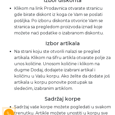
Izbor diskonta
Klikom na link Prodavnica otvarate stranicu
gde birate diskont iz koga će Vam se poslati
pošiljka. Po izboru diskonta otvoriće Vam se
stranica sa pregledom proizvoda iznad koje
možete naći podatke o izabranom diskontu.
Izbor artikala
Na strani koju ste otvorili nalazi se pregled
artikala. Klikom na šifru artikla otvarate polje za
unos količine. Unosom količine i klikom na
dugme Dodaj, dodajete izabrani artikal i
količinu u Vašu korpu. Ako želite da dodate još
artikala u korpu ponovite postupak sa
sledećim, izabranim artiklom.
Sadržaj korpe
Sadržaj vaše korpe možete pogledati u svakom
trenutku. Artikle možete unostiti u korpu sve