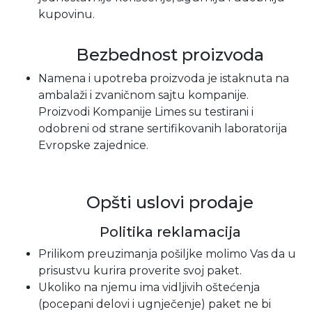
kupovinu.
Bezbednost proizvoda
Namena i upotreba proizvoda je istaknuta na
ambalaži i zvaničnom sajtu kompanije.
Proizvodi Kompanije Limes su testirani i
odobreni od strane sertifikovanih laboratorija
Evropske zajednice.
Opšti uslovi prodaje
Politika reklamacija
Prilikom preuzimanja pošiljke molimo Vas da u
prisustvu kurira proverite svoj paket.
Ukoliko na njemu ima vidljivih oštećenja
(pocepani delovi i ugnječenje) paket ne bi